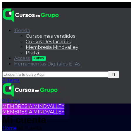
Tienda
Cursos mas vendidos
Cursos Destacados
Membresia Mindvalley
Platzi
Access
NUEVO
Herramientas Digitales E IAs
0
items
0
items
MEMBRESIA MINDVALLEY
MEMBRESIA MINDVALLEY
Mi cuenta
Home
/
Mi cuenta