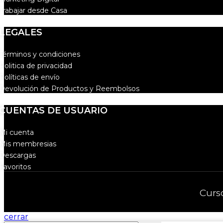
Trabajar desde Casa
LEGALES
Términos y condiciones
Politica de privacidad
Políticas de envío
Devolución de Productos y Reembolsos
CUENTAS DE USUARIO
Mi cuenta
Mis membresias
Descargas
Favoritos
Curs
cerrar