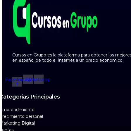
Cursos en Grupo es la plataforma para obtener los mejore
en español de todo el Internet a un precio economico.
Facebook-
Instagram
Whatsapp
f
Categorias Principales
Emprendimiento
Crecimiento personal
Marketing Digital
Ventas