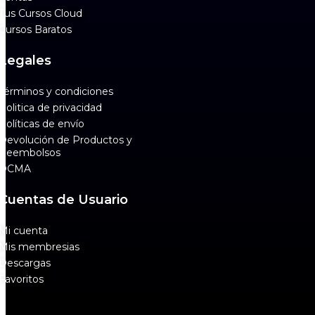
Tus Cursos Cloud
Cursos Baratos
Legales
Términos y condiciones
Politica de privacidad
Políticas de envío
Devolución de Productos y
Reembolsos
DCMA
Cuentas de Usuario
Mi cuenta
Mis membresias
Descargas
Favoritos