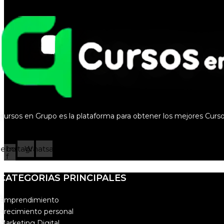
Cursos en Grupo es la plataforma para obtener los mejores Curs
cebook-
Instagram
Whatsapp
f
CATEGORIAS PRINCIPALES
Emprendimiento
Crecimiento personal
Marketing Digital