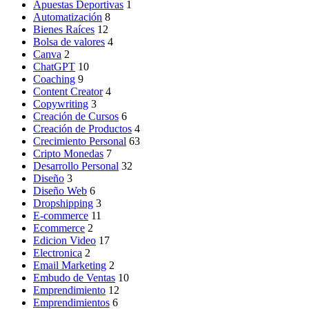
Apuestas Deportivas
1
Automatización
8
Bienes Raíces
12
Bolsa de valores
4
Canva
2
ChatGPT
10
Coaching
9
Content Creator
4
Copywriting
3
Creación de Cursos
6
Creación de Productos
4
Crecimiento Personal
63
Cripto Monedas
7
Desarrollo Personal
32
Diseño
3
Diseño Web
6
Dropshipping
3
E-commerce
11
Ecommerce
2
Edicion Video
17
Electronica
2
Email Marketing
2
Embudo de Ventas
10
Emprendimiento
12
Emprendimientos
6