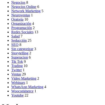
Negocios
8
Negocios Online
6
Network Marketing
5
Neuroventas
1
Oratoria
10
Organización
4
Programación
2
Redes Sociales
13
Salud
7
Seducción
25
SEO
8
Sin categorizar
3
Storytelling
2
Superacion
6
Tik Tok
9
Trading
10
Twitter
1
Ventas
29
Video Marketing
2
Webinars
1
WhatsApp Marketing
4
Woocommerce
1
Youtube
22