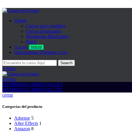
Tienda
Cursos mas vendidos
Cursos Destacados
Membresia Mindvalley
Platzi
Access
NUEVO
Herramientas Digitales e IAs
Search
0
items
0
items
MEMBRESIA MINDVALLEY
MEMBRESIA MINDVALLEY
cerrar
Categorías del producto
Adsense
5
After Effects
1
Amazon
8