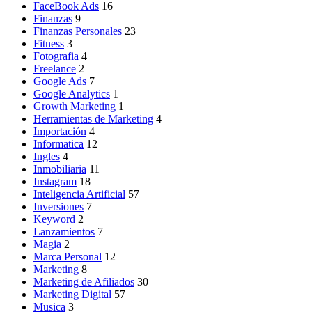
FaceBook Ads
16
Finanzas
9
Finanzas Personales
23
Fitness
3
Fotografia
4
Freelance
2
Google Ads
7
Google Analytics
1
Growth Marketing
1
Herramientas de Marketing
4
Importación
4
Informatica
12
Ingles
4
Inmobiliaria
11
Instagram
18
Inteligencia Artificial
57
Inversiones
7
Keyword
2
Lanzamientos
7
Magia
2
Marca Personal
12
Marketing
8
Marketing de Afiliados
30
Marketing Digital
57
Musica
3