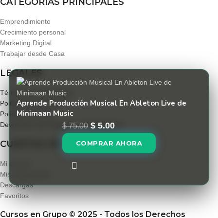
CATEGORIAS PRINCIPALES
Emprendimiento
Crecimiento personal
Marketing Digital
Trabajar desde Casa
LEGALES
Términos y condiciones
Aprende Producción Musical En Ableton Live de
Politica de privacidad
Minimaan Music
Políticas de envío
$
5.00
Devolución de Productos y Reembolsos
$
75.00
CUENTAS DE USUARIO
COMPRAR AHORA
Mi cuenta
Mis membresias
Descargas
Favoritos
Cursos en Grupo © 2025 - Todos los Derechos