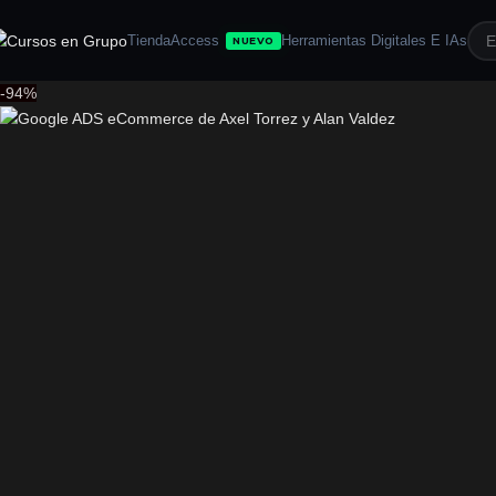
Tienda
Access
Herramientas Digitales E IAs
NUEVO
-94%