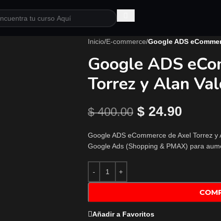
Inicio
/
E-commerce
/
Google ADS eCommerce
Google ADS eCo
Torrez y Alan Va
$
24.90
$
400.00
Google ADS eCommerce de Axel Torrez y A
Google Ads (Shopping & PMAX) para aument
COM
Añadir a Favoritos