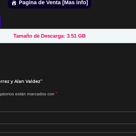
Pagina de Venta [Mas info]
Tamaño de Descarga: 3.51 GB
rrez y Alan Valdez”
*
gatorios están marcados con