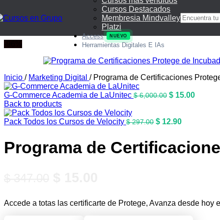
Cursos mas vendidos
Cursos Destacados
Membresia Mindvalley
Platzi
Access
NUEVO
-96%
Herramientas Digitales E IAs
Inicio
/
Marketing Digital
/
Programa de Certificaciones Prote
El
El
G-Commerce Academia de LaUnitec
$
15.00
$
6,000.00
precio
precio
Back to products
original
actual
El
era:
El
es:
Pack Todos los Cursos de Velocity
$
12.90
$
297.00
precio
$ 6,000.00.
precio
$ 15.00
original
actual
Programa de Certificacion
era:
es:
$ 297.00.
$ 12.90.
El
El
$
15.00
$
347.00
precio
precio
Accede a totas las certificarte de Protege, Avanza desde hoy
original
actual