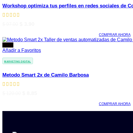
Workshop optimiza tus perfiles en redes sociales de C
El
El
$
3.90
$
97.00
precio
precio
COMPRAR AHORA
original
actual
era:
es:
-93%
$ 97.00.
$ 3.90.
Añadir a Favoritos
MARKETING DIGITAL
Metodo Smart 2x de Camilo Barbosa
El
El
$
8.85
$
120.00
precio
precio
COMPRAR AHORA
original
actual
era:
es:
$ 120.00.
$ 8.85.