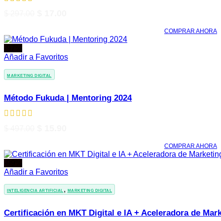
El
El
$
17.00
$
297.00
precio
precio
COMPRAR AHORA
original
actual
era:
es:
-97%
$ 297.00.
$ 17.00.
Añadir a Favoritos
MARKETING DIGITAL
Método Fukuda | Mentoring 2024
El
El
$
15.90
$
497.00
precio
precio
COMPRAR AHORA
original
actual
era:
es:
-99%
$ 497.00.
$ 15.90.
Añadir a Favoritos
,
INTELIGENCIA ARTIFICIAL
MARKETING DIGITAL
Certificación en MKT Digital e IA + Aceleradora de Ma