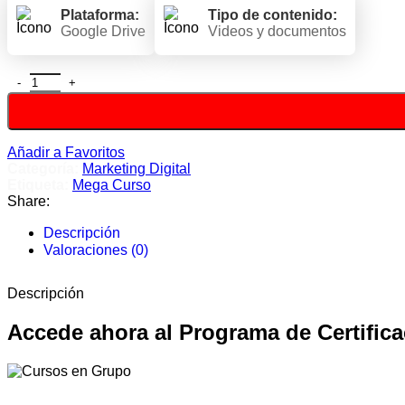
era:
es:
Plataforma:
Tipo de contenido:
$ 347.00.
$ 15.00.
Google Drive
Videos y documentos
Programa de Certificaciones Protege de Incubadora Despegu
Añadir a Favoritos
Categoría:
Marketing Digital
Etiqueta:
Mega Curso
Share:
Descripción
Valoraciones (0)
Descripción
Accede ahora al Programa de Certific