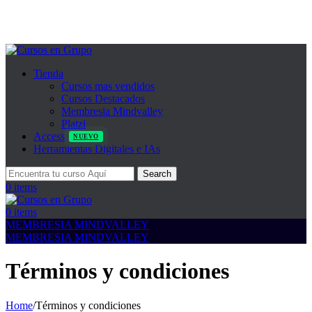
Tienda
Cursos mas vendidos
Cursos Destacados
Membresia Mindvalley
Platzi
Access
NUEVO
Herramientas Digitales e IAs
Search
0
items
0
items
MEMBRESIA MINDVALLEY
MEMBRESIA MINDVALLEY
Términos y condiciones
Home
/
Términos y condiciones