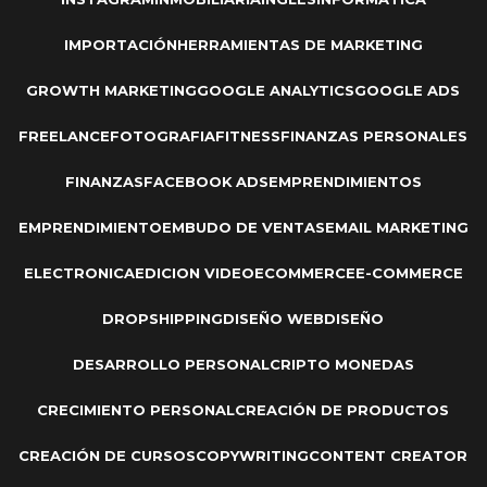
IMPORTACIÓN
HERRAMIENTAS DE MARKETING
GROWTH MARKETING
GOOGLE ANALYTICS
GOOGLE ADS
FREELANCE
FOTOGRAFIA
FITNESS
FINANZAS PERSONALES
FINANZAS
FACEBOOK ADS
EMPRENDIMIENTOS
EMPRENDIMIENTO
EMBUDO DE VENTAS
EMAIL MARKETING
ELECTRONICA
EDICION VIDEO
ECOMMERCE
E-COMMERCE
DROPSHIPPING
DISEÑO WEB
DISEÑO
DESARROLLO PERSONAL
CRIPTO MONEDAS
CRECIMIENTO PERSONAL
CREACIÓN DE PRODUCTOS
CREACIÓN DE CURSOS
COPYWRITING
CONTENT CREATOR