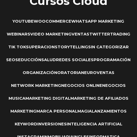
Cursos Cloud
YOUTUBE
WOOCOMMERCE
WHATSAPP MARKETING
WEBINARS
VIDEO MARKETING
VENTAS
TWITTER
TRADING
TIK TOK
SUPERACION
STORYTELLING
SIN CATEGORIZAR
SEO
SEDUCCIÓN
SALUD
REDES SOCIALES
PROGRAMACIÓN
ORGANIZACIÓN
ORATORIA
NEUROVENTAS
NETWORK MARKETING
NEGOCIOS ONLINE
NEGOCIOS
MUSICA
MARKETING DIGITAL
MARKETING DE AFILIADOS
MARKETING
MARCA PERSONAL
MAGIA
LANZAMIENTOS
KEYWORD
INVERSIONES
INTELIGENCIA ARTIFICIAL
INSTAGRAM
INMOBILIARIA
INGLES
INFORMATICA