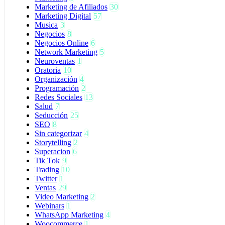
Marketing de Afiliados
30
Marketing Digital
57
Musica
3
Negocios
8
Negocios Online
6
Network Marketing
5
Neuroventas
1
Oratoria
10
Organización
4
Programación
2
Redes Sociales
13
Salud
7
Seducción
25
SEO
8
Sin categorizar
4
Storytelling
2
Superacion
6
Tik Tok
9
Trading
10
Twitter
1
Ventas
29
Video Marketing
2
Webinars
1
WhatsApp Marketing
4
Woocommerce
1