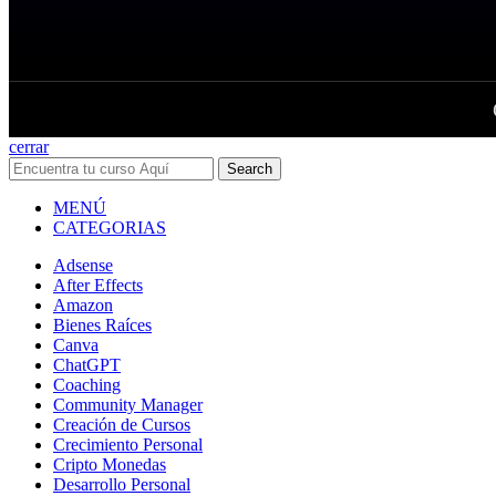
cerrar
Search
MENÚ
CATEGORIAS
Adsense
After Effects
Amazon
Bienes Raíces
Canva
ChatGPT
Coaching
Community Manager
Creación de Cursos
Crecimiento Personal
Cripto Monedas
Desarrollo Personal