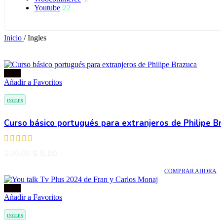
Youtube
22
Inicio
/
Ingles
-75%
Añadir a Favoritos
INGLES
Curso básico portugués para extranjeros de Philipe B
$
5.00
$
20.00
COMPRAR AHORA
-95%
Añadir a Favoritos
INGLES