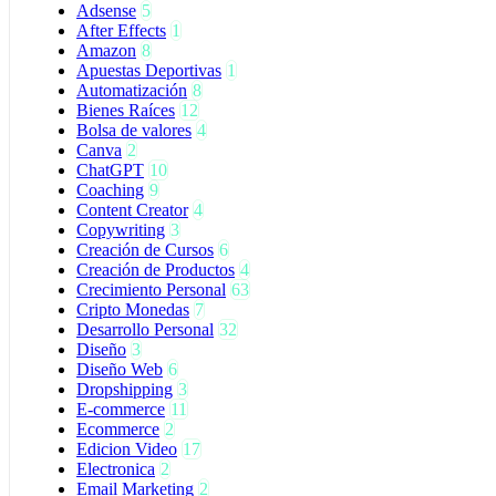
Adsense
5
After Effects
1
Amazon
8
Apuestas Deportivas
1
Automatización
8
Bienes Raíces
12
Bolsa de valores
4
Canva
2
ChatGPT
10
Coaching
9
Content Creator
4
Copywriting
3
Creación de Cursos
6
Creación de Productos
4
Crecimiento Personal
63
Cripto Monedas
7
Desarrollo Personal
32
Diseño
3
Diseño Web
6
Dropshipping
3
E-commerce
11
Ecommerce
2
Edicion Video
17
Electronica
2
Email Marketing
2