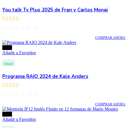
You talk Tv Plus 2025 de Fran y Carlos Monaj
$
27.00
$
497.00
COMPRAR AHORA
-96%
Añadir a Favoritos
INGLES
Programa RAIO 2024 de Kale Anders
$
19.90
$
497.00
COMPRAR AHORA
-97%
Añadir a Favoritos