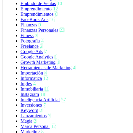
Embudo de Ventas
10
Emprendimiento
12
Emprendimientos
6
FaceBook Ads
16
Finanzas
9
Finanzas Personales
23
Fitness
3
Fotografia
4
Freelance
2
Google Ads
7
Google Analytics
1
Growth Marketing
1
Herramientas de Marketing
4
Importación
4
Informatica
12
Ingles
4
Inmobiliaria
11
Instagram
18
Inteligencia Artificial
57
Inversiones
7
Keyword
2
Lanzamientos
7
Magia
2
Marca Personal
12
Marketing
8