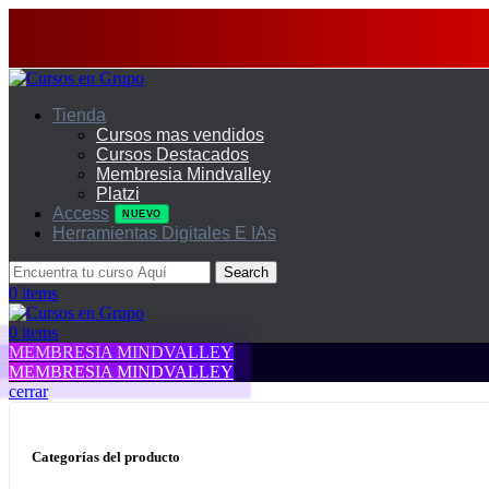
Tienda
Cursos mas vendidos
Cursos Destacados
Membresia Mindvalley
Platzi
Access
NUEVO
Herramientas Digitales E IAs
Search
0
items
0
items
MEMBRESIA MINDVALLEY
MEMBRESIA MINDVALLEY
cerrar
Categorías del producto