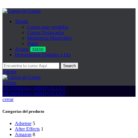
Tienda
Cursos mas vendidos
Cursos Destacados
Membresia Mindvalley
Platzi
Access
NUEVO
Herramientas Digitales e IAs
Search
0
items
0
items
MEMBRESIA MINDVALLEY
MEMBRESIA MINDVALLEY
cerrar
Categorías del producto
Adsense
5
After Effects
1
Amazon
8