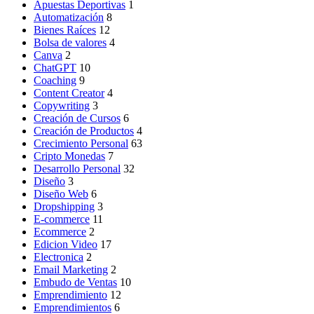
Apuestas Deportivas
1
Automatización
8
Bienes Raíces
12
Bolsa de valores
4
Canva
2
ChatGPT
10
Coaching
9
Content Creator
4
Copywriting
3
Creación de Cursos
6
Creación de Productos
4
Crecimiento Personal
63
Cripto Monedas
7
Desarrollo Personal
32
Diseño
3
Diseño Web
6
Dropshipping
3
E-commerce
11
Ecommerce
2
Edicion Video
17
Electronica
2
Email Marketing
2
Embudo de Ventas
10
Emprendimiento
12
Emprendimientos
6