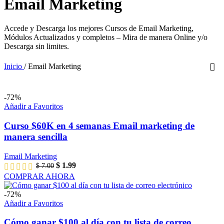
Email Marketing
Accede y Descarga los mejores Cursos de Email Marketing,
Módulos Actualizados y completos – Mira de manera Online y/o
Descarga sin limites.
Inicio
/
Email Marketing
-72%
Añadir a Favoritos
Curso $60K en 4 semanas Email marketing de
manera sencilla
Email Marketing
El
El
$
1.99
$
7.00
precio
precio
COMPRAR AHORA
original
actual
era:
es:
-72%
$ 7.00.
$ 1.99.
Añadir a Favoritos
Cómo ganar $100 al día con tu lista de correo