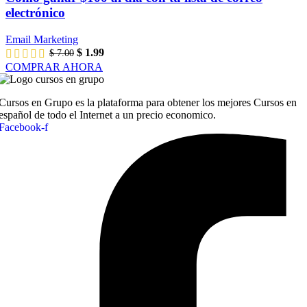
electrónico
Email Marketing
El
El
$
1.99
$
7.00
precio
precio
COMPRAR AHORA
original
actual
era:
es:
$ 7.00.
$ 1.99.
Cursos en Grupo es la plataforma para obtener los mejores Cursos en
español de todo el Internet a un precio economico.
Facebook-f