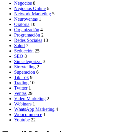
Negocios
8
Negocios Online
6
Network Marketing
5
Neuroventas
1
Oratoria
10
Organización
4
Programación
2
Redes Sociales
13
Salud
7
Seducción
25
SEO
8
Sin categorizar
3
Storytelling
2
Superacion
6
Tik Tok
9
Trading
10
Twitter
1
Ventas
29
Video Marketing
2
Webinars
1
WhatsApp Marketing
4
Woocommerce
1
Youtube
22