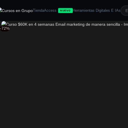
Tienda
Access
Herramientas Digitales E IAs
NUEVO
-72%