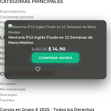
CATEGORIAS PRINCIPALES
Emprendimiento
Crecimiento personal
Marketing Digital
Trabajar desde Casa
LEGALES
Mentoría IF12 Inglés Fluido en 12 Semanas de
Mario Montes
Términos y condiciones
$
14.90
$
497.00
Politica de privacidad
COMPRAR AHORA
Políticas de envío
Devolución de Productos y Reembolsos
CUENTAS DE USUARIO
Mi cuenta
Mis membresias
Descargas
Favoritos
Cursos en Grupo © 2025 - Todos los Derechos