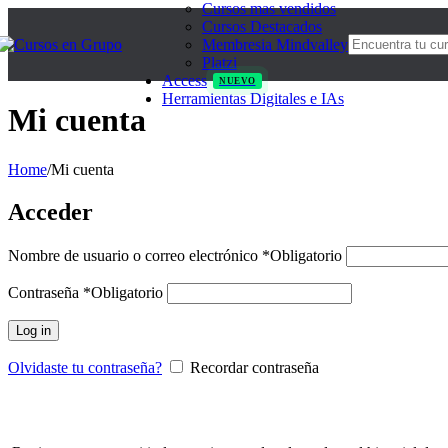
Cursos mas vendidos
Cursos Destacados
Membresia Mindvalley
Platzi
Access
NUEVO
Herramientas Digitales e IAs
Mi cuenta
Home
/
Mi cuenta
Acceder
Nombre de usuario o correo electrónico
*
Obligatorio
Contraseña
*
Obligatorio
Log in
Olvidaste tu contraseña?
Recordar contraseña