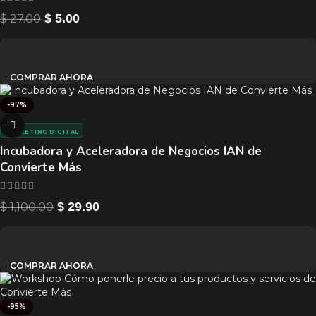
$
27.00
$
5.00
COMPRAR AHORA
-97%
MARKETING DIGITAL
Incubadora y Aceleradora de Negocios IAN de
Convierte Más
$
1,100.00
$
29.90
COMPRAR AHORA
-95%