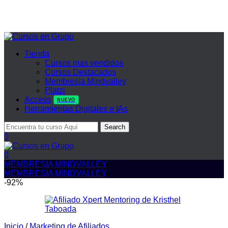
Tienda
Cursos mas vendidos
Cursos Destacados
Membresia Mindvalley
Platzi
Access
NUEVO
Herramientas Digitales e IAs
Search
0
0
MEMBRESIA MINDVALLEY
MEMBRESIA MINDVALLEY
-92%
Inicio
/
Marketing de Afiliados