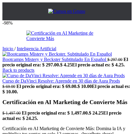
-98%
Inicio
/
Inteligencia Artificial
Bootcamps Mistery y Beckster Subtitulado En Español
El
$
297.00
precio original era: $ 297.00.
$
4.25
El precio actual es: $ 4.25.
Back to products
Curso de DaVinci Resolve: Aprende en 30 días de Aura Prods
El precio original era: $ 69.00.
$
10.00
El precio actual es:
$
69.00
$ 10.00.
Certificación en AI Marketing de Convierte Más
El precio original era: $ 1,497.00.
$
24.25
El precio
$
1,497.00
actual es: $ 24.25.
Certificación en AI Marketing de Convierte Más: Domina la IA y
multiplica tus ventas en solo 12 semanas. ¡Inscríbete ahora!