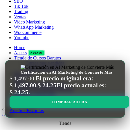
SEO
Tik Tok
Trading
Ventas
Video Marketing
WhatsApp Marketing
Woocommerce
Youtube
Home
Access
NUEVO!
Tienda de Cursos Baratos
Cursos mas vendidos
Cursos Destacados
Certificación en AI Marketing de Convierte Más
Mi cuenta
El precio original era:
$
1,497.00
Platzi
Herramientas Digitales e IAS
$ 1,497.00.
$
24.25
El precio actual es:
ChatGPT Pro Ilimitado Mensual
$ 24.25.
Membresia Mindvalley
Ingresar / Registrarse
COMPRAR AHORA
Carrito de compras
Añadir a Favoritos
cerrar
Tienda