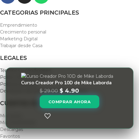
CATEGORIAS PRINCIPALES
Emprendimiento
Crecimiento personal
Marketing Digital
Trabajar desde Casa
LEGALES
Términos y condiciones
Politica de privacidad
Curso Creador Pro 10D de Mike Laborda
Políticas de envío
$
4.90
$
29.00
Devolución de Productos y Reembolsos
COMPRAR AHORA
CUENTAS DE USUARIO
Mi cuenta
Mis membresias
Descargas
Favoritos