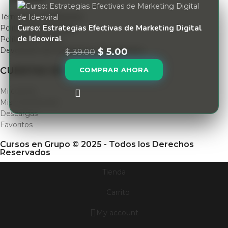
Términos y condiciones
Curso: Estrategias Efectivas de Marketing Digital
Politica de privacidad
de Ideoviral
Políticas de envío
Devolución de Productos y Reembolsos
$
5.00
$
39.00
CUENTAS DE USUARIO
COMPRAR AHORA
Mi cuenta
Mis membresias
Descargas
Favoritos
Cursos en Grupo © 2025 - Todos los Derechos
Reservados
Tienda
Carrito
My account