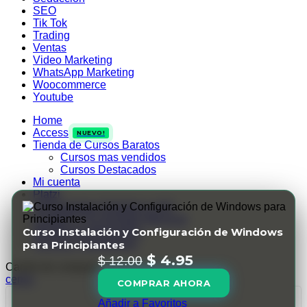
SEO
Tik Tok
Trading
Ventas
Video Marketing
WhatsApp Marketing
Woocommerce
Youtube
Home
Access
NUEVO!
Tienda de Cursos Baratos
Cursos mas vendidos
Cursos Destacados
Mi cuenta
Platzi
Herramientas Digitales e IAS
ChatGPT Pro Ilimitado Mensual
Membresia Mindvalley
Curso Instalación y Configuración de Windows
Ingresar / Registrarse
para Principiantes
$
4.95
$
12.00
Carrito de compras
cerrar
COMPRAR AHORA
Añadir a Favoritos