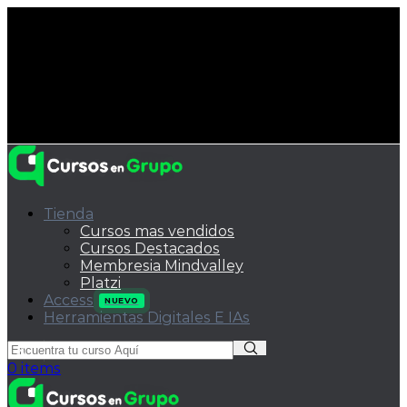
Tienda
Cursos mas vendidos
Cursos Destacados
Membresia Mindvalley
Platzi
Access
NUEVO
Herramientas Digitales E IAs
0
items