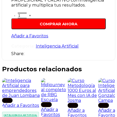
original
actual
PROFESIONAL Y CREATIVO con inteligencia
artificial y multiplica tus resultados.
era:
es:
Curso Inteligencia Artificial Para Creadores de Co
$ 150.00.
$ 5.50.
COMPRAR AHORA
Añadir a Favoritos
Categoría:
Inteligencia Artificial
Share:
Productos relacionados
-92%
-90%
Añadir a Favoritos
-92%
-98%
Añadir a
Añadir a
Añadir a
Favoritos
Favoritos
Favorito
INTELIGENCIA ARTIFICIAL