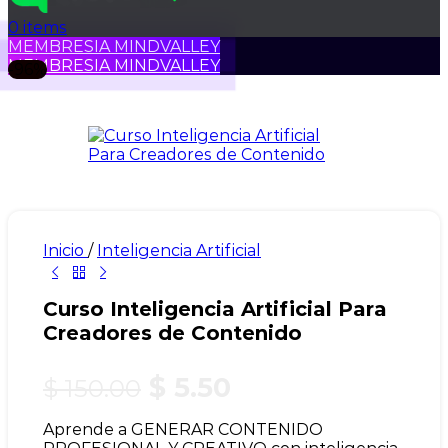
0
items
MEMBRESIA MINDVALLEY
MEMBRESIA MINDVALLEY
-96%
Inicio
/
Inteligencia Artificial
Curso Inteligencia Artificial Para
Creadores de Contenido
El
El
$
5.50
$
150.00
precio
precio
Aprende a GENERAR CONTENIDO