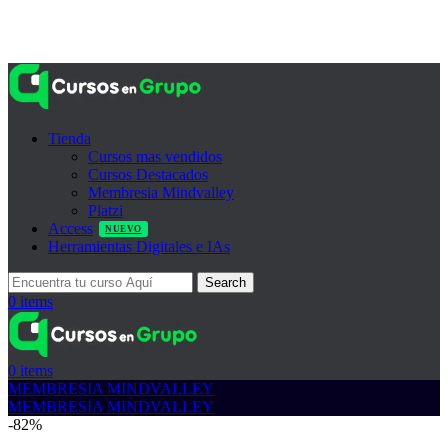
Tienda
Cursos mas vendidos
Cursos Destacados
Membresia Mindvalley
Platzi
Access
NUEVO
Herramientas Digitales e IAs
Search
0
items
0
items
MEMBRESIA MINDVALLEY
MEMBRESIA MINDVALLEY
-82%