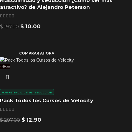
Masculinidad y seducción ¿Cómo ser más
atractivo? de Alejandro Peterson
$
10.00
$
197.00
COMPRAR AHORA
-96%
,
MARKETING DIGITAL
SEDUCCIÓN
Pack Todos los Cursos de Velocity
$
12.90
$
297.00