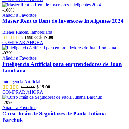
original
actual
era:
es:
-100%
$ 497.00.
$ 27.00.
Añadir a Favoritos
Master Rent to Rent de Inversores Inteligentes 2024
Bienes Raíces
,
Inmobiliaria
El
El
$
17.00
$
3,990.00
precio
precio
COMPRAR AHORA
original
actual
era:
es:
-92%
$ 3,990.00.
$ 17.00.
Añadir a Favoritos
Inteligencia Artificial para emprendedores de Juan
Lombana
Inteligencia Artificial
El
El
$
15.00
$
197.00
precio
precio
COMPRAR AHORA
original
actual
era:
es:
-79%
$ 197.00.
$ 15.00.
Añadir a Favoritos
Curso Imán de Seguidores de Paola Juliana
Barchuk