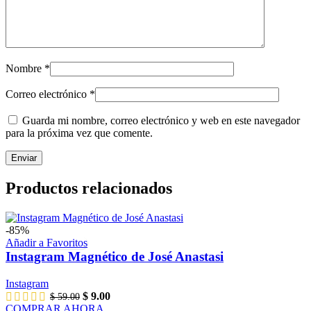
Nombre
*
Correo electrónico
*
Guarda mi nombre, correo electrónico y web en este navegador
para la próxima vez que comente.
Productos relacionados
-85%
Añadir a Favoritos
Instagram Magnético de José Anastasi
Instagram
El
El
$
9.00
$
59.00
precio
precio
COMPRAR AHORA