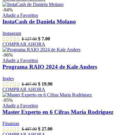
original
actual
era:
es:
-94%
$ 59.00.
$ 9.00.
Añadir a Favoritos
InstaCash de Daniela Molano
Instagram
El
El
$
7.00
$
127.00
precio
precio
COMPRAR AHORA
original
actual
era:
es:
-96%
$ 127.00.
$ 7.00.
Añadir a Favoritos
Programa RAIO 2024 de Kale Anders
Ingles
El
El
$
19.90
$
497.00
precio
precio
COMPRAR AHORA
original
actual
era:
es:
-95%
$ 497.00.
$ 19.90.
Añadir a Favoritos
Master Experto en 6 Cifras Maria Rodriguez
Finanzas
El
El
$
27.00
$
497.00
precio
precio
COMPRAR AHORA