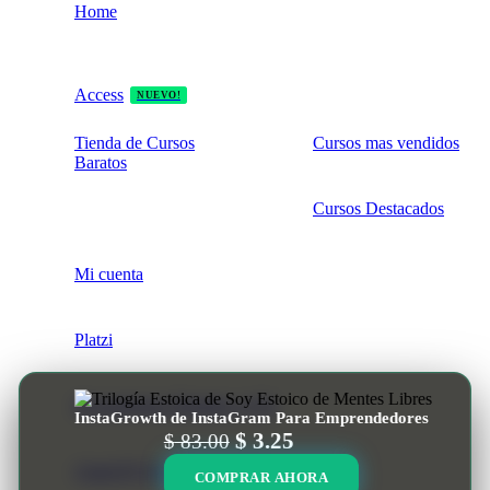
Home
Access
NUEVO!
Tienda de Cursos
Cursos mas vendidos
Baratos
Cursos Destacados
Mi cuenta
Platzi
Herramientas Digitales e IAS
InstaGrowth de InstaGram Para Emprendedores
El
El
$
3.25
$
83.00
precio
precio
ChatGPT Pro Ilimitado Mensual
COMPRAR AHORA