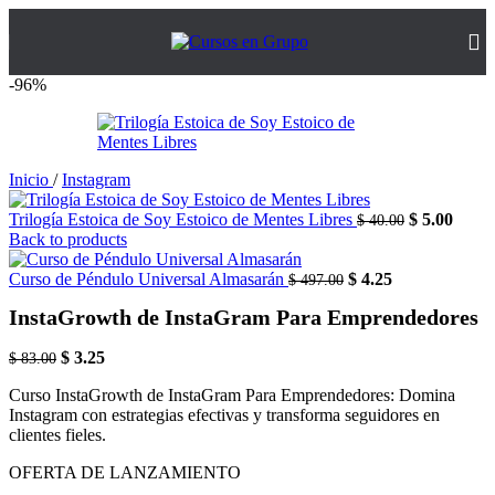
-96%
Inicio
/
Instagram
El
El
Trilogía Estoica de Soy Estoico de Mentes Libres
$
5.00
$
40.00
precio
preci
Back to products
original
actua
El
El
era:
es:
Curso de Péndulo Universal Almasarán
$
4.25
$
497.00
precio
precio
$ 40.00.
$ 5.00
InstaGrowth de InstaGram Para Emprendedores
original
actual
era:
es:
El
El
$ 497.00.
$ 4.25.
$
3.25
$
83.00
precio
precio
Curso InstaGrowth de InstaGram Para Emprendedores: Domina
original
actual
Instagram con estrategias efectivas y transforma seguidores en
era:
es:
clientes fieles.
$ 83.00.
$ 3.25.
OFERTA DE LANZAMIENTO