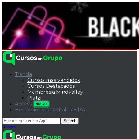
Tienda
Cursos mas vendidos
Cursos Destacados
Membresia Mindvalley
Platzi
Access
NUEVO
Herramientas Digitales E IAs
Search
0
items