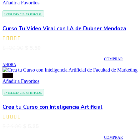
Añadir a Favoritos
INTELIGENCIA ARTIFICIAL
Curso Tu Video Viral con I.A de Dubner Mendoza
El
El
$
100.00
$
5.50
precio
precio
COMPRAR
original
actual
AHORA
era:
es:
$ 100.00.
$ 5.50.
-78%
Añadir a Favoritos
INTELIGENCIA ARTIFICIAL
Crea tu Curso con Inteligencia Artificial
El
El
$
24.00
$
5.25
precio
precio
COMPRAR
original
actual