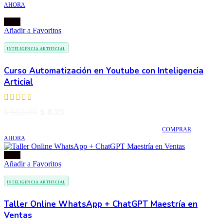
AHORA
era:
es:
$ 24.00.
$ 5.25.
-99%
Añadir a Favoritos
INTELIGENCIA ARTIFICIAL
Curso Automatización en Youtube con Inteligencia
Articial
El
El
$
552.00
$
8.25
precio
precio
COMPRAR
original
actual
AHORA
era:
es:
$ 552.00.
$ 8.25.
-93%
Añadir a Favoritos
INTELIGENCIA ARTIFICIAL
Taller Online WhatsApp + ChatGPT Maestría en
Ventas