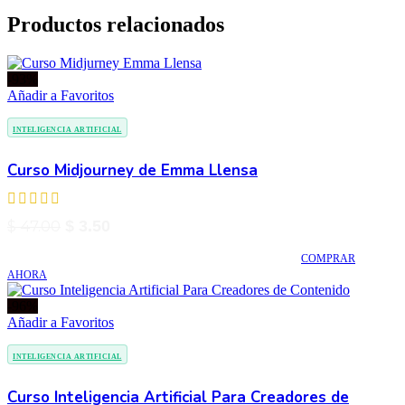
Productos relacionados
-93%
Añadir a Favoritos
INTELIGENCIA ARTIFICIAL
Curso Midjourney de Emma Llensa
El
El
$
47.00
$
3.50
precio
precio
COMPRAR
original
actual
AHORA
era:
es:
$ 47.00.
$ 3.50.
-96%
Añadir a Favoritos
INTELIGENCIA ARTIFICIAL
Curso Inteligencia Artificial Para Creadores de