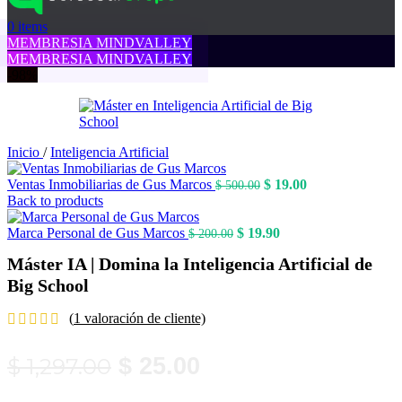
0
items
MEMBRESIA MINDVALLEY
MEMBRESIA MINDVALLEY
-98%
Inicio
/
Inteligencia Artificial
El
El
Ventas Inmobiliarias de Gus Marcos
$
19.00
$
500.00
precio
precio
Back to products
original
actual
El
era:
El
es:
Marca Personal de Gus Marcos
$
19.90
$
200.00
precio
$ 500.00.
precio
$ 19.00.
Máster IA | Domina la Inteligencia Artificial de
original
actual
era:
es:
Big School
$ 200.00.
$ 19.90.
(
1
valoración de cliente)
El
El
$
1,297.00
$
25.00
precio
precio