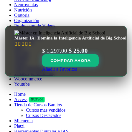
Neuroventas
Nutrición
Oratoria
Organización
Produccion de Videos
Programación
Redes Sociales
Máster IA | Domina la Inteligencia Artificial de Big School
Seducción
SEO
El
El
$
25.00
$
1,297.00
Tik Tok
precio
precio
Trading
COMPRAR AHORA
Ventas
original
actual
Video Marketing
Añadir a Favoritos
era:
es:
WhatsApp Marketing
$ 1,297.00.
$ 25.00.
Woocommerce
Youtube
Home
Access
NUEVO!
Tienda de Cursos Baratos
Cursos mas vendidos
Cursos Destacados
Mi cuenta
Platzi
Herramientas Digitales e IAS