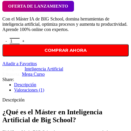
original
actual
OFERTA DE LANZAMIENTO
era:
es:
Con el Máster IA de BIG School, domina herramientas de
$ 1,297.00.
$ 25.00.
inteligencia artificial, optimiza procesos y aumenta tu productividad.
Aprende 100% online con expertos.
Máster IA | Domina la Inteligencia Artificial de Big School cantidad
COMPRAR AHORA
Añadir a Favoritos
Categoría:
Inteligencia Artificial
Etiqueta:
Mega Curso
Share:
Descripción
Valoraciones (1)
Descripción
¿Qué es el Máster en Inteligencia
Artificial de Big School?