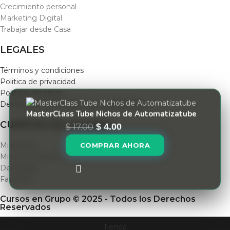
Crecimiento personal
Marketing Digital
Trabajar desde Casa
LEGALES
Términos y condiciones
Politica de privacidad
Políticas de envío
Devolución de Productos y Reembolsos
MasterClass Tube Nichos de Automatizatube
CUENTAS DE USUARIO
$
17.00
$
4.00
Mi cuenta
COMPRAR AHORA
Mis membresias
Descargas
Favoritos
Cursos en Grupo © 2025 - Todos los Derechos
Reservados
Tienda