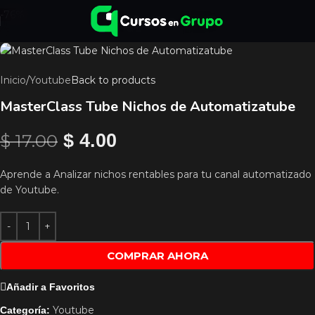
-76%
Inicio
/
Youtube
Back to products
MasterClass Tube Nichos de Automatizatube
$
17.00
$
4.00
Aprende a Analizar nichos rentables para tu canal automatizado
de Youtube.
COMPRAR AHORA
Añadir a Favoritos
Youtube
Categoría: