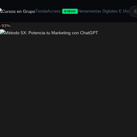
Tienda
Access
Herramientas Digitales E IAs
NUEVO
-93%