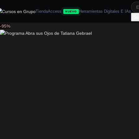
Tienda
Access
Herramientas Digitales E IAs
NUEVO
Se
-95%