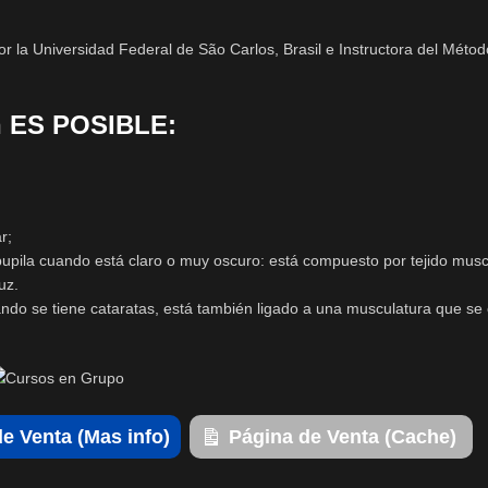
or la Universidad Federal de São Carlos, Brasil e Instructora del Mét
ón ES POSIBLE:
r;
la pupila cuando está claro o muy oscuro: está compuesto por tejido mus
uz.
cuando se tiene cataratas, está también ligado a una musculatura que s
e Venta (Mas info)
Página de Venta (Cache)