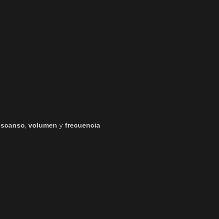
,
y
.
descanso
volumen
frecuencia