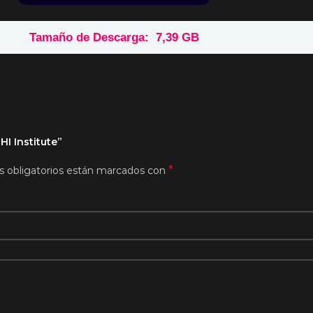
Tamaño de Descarga: 7,39 GB
I Institute”
*
 obligatorios están marcados con