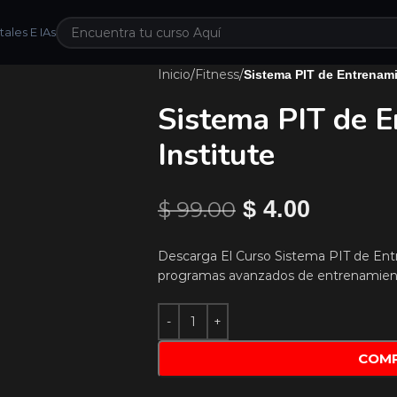
ales E IAs
Inicio
/
Fitness
/
Sistema PIT de Entrenami
Sistema PIT de E
Institute
$
99.00
$
4.00
Descarga El Curso Sistema PIT de Entr
programas avanzados de entrenamient
COM