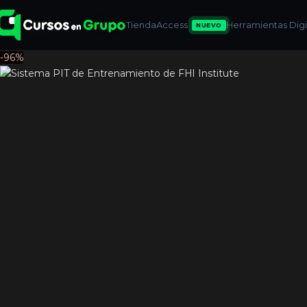
Tienda
Access
Herramientas Digit
NUEVO
-96%