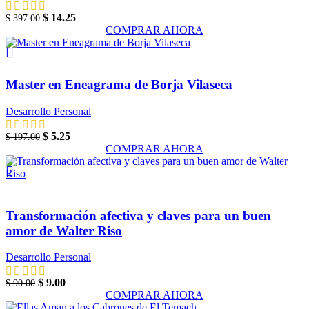
El
El
$
14.25
$
397.00
precio
precio
COMPRAR AHORA
original
actual
era:
es:
-97%
$ 397.00.
$ 14.25.
Añadir a Favoritos
Master en Eneagrama de Borja Vilaseca
Desarrollo Personal
El
El
$
5.25
$
197.00
precio
precio
COMPRAR AHORA
original
actual
era:
es:
$ 197.00.
$ 5.25.
-90%
Añadir a Favoritos
Transformación afectiva y claves para un buen
amor de Walter Riso
Desarrollo Personal
El
El
$
9.00
$
90.00
precio
precio
COMPRAR AHORA
original
actual