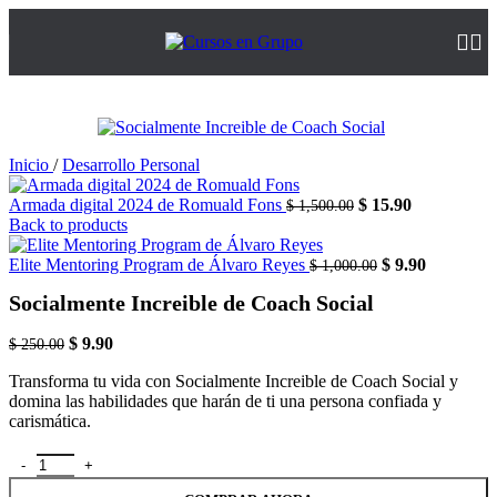
-96%
Inicio
/
Desarrollo Personal
El
El
Armada digital 2024 de Romuald Fons
$
15.90
$
1,500.00
precio
precio
Back to products
original
actual
era:
El
es:
El
Elite Mentoring Program de Álvaro Reyes
$
9.90
$
1,000.00
$ 1,500.00.
precio
$ 15.90.
precio
Socialmente Increible de Coach Social
original
actual
era:
es:
El
El
$ 1,000.00.
$ 9.90.
$
9.90
$
250.00
precio
precio
Transforma tu vida con Socialmente Increible de Coach Social y
original
actual
domina las habilidades que harán de ti una persona confiada y
era:
es:
carismática.
$ 250.00.
$ 9.90.
Socialmente Increible de Coach Social cantidad