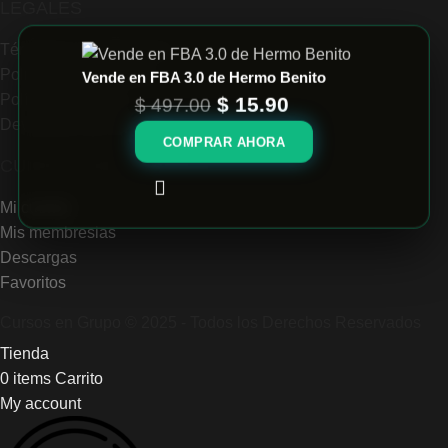
LEGALES
Términos y condiciones
Politica de privacidad
Vende en FBA 3.0 de Hermo Benito
Políticas de envío
$
15.90
$
497.00
Devolución de Productos y Reembolsos
COMPRAR AHORA
CUENTAS DE USUARIO
Mi cuenta
Mis membresias
Descargas
Favoritos
Cursos en Grupo © 2025 - Todos los Derechos Reservados
Tienda
0
items
Carrito
My account