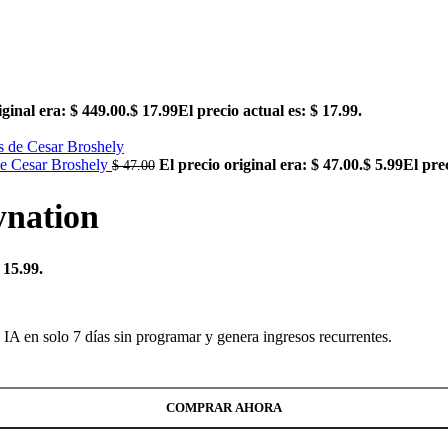
iginal era: $ 449.00.
$
17.99
El precio actual es: $ 17.99.
de Cesar Broshely
El precio original era: $ 47.00.
$
5.99
El prec
$
47.00
ynation
 15.99.
A en solo 7 días sin programar y genera ingresos recurrentes.
COMPRAR AHORA