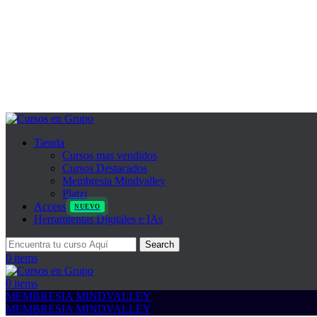
Tienda
Cursos mas vendidos
Cursos Destacados
Membresia Mindvalley
Platzi
Access
NUEVO
Herramientas Digitales e IAs
Search
0
items
0
items
MEMBRESIA MINDVALLEY
MEMBRESIA MINDVALLEY