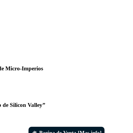
de Micro-Imperios
de Silicon Valley”
Pagina de Venta [Mas info]