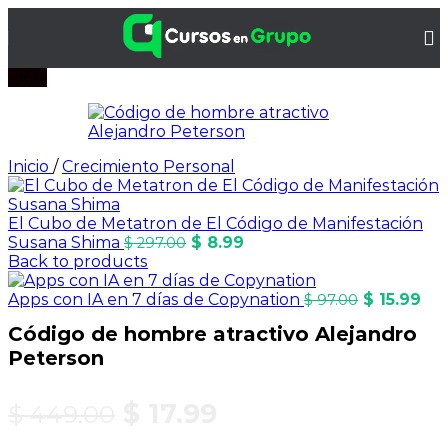
-96%
Inicio
/
Crecimiento Personal
El Cubo de Metatron de El Código de Manifestación
Susana Shima
$
8.99
$
297.00
Back to products
Apps con IA en 7 días de Copynation
$
15.99
$
97.00
Código de hombre atractivo Alejandro
Peterson
$
17.99
$
449.00