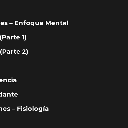
nes – Enfoque Mental
Parte 1)
(Parte 2)
encia
ndante
es – Fisiología