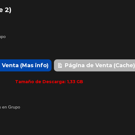
e 2)
 Venta (Mas info)
Página de Venta (Cache)
Tamaño de Descarga: 1,33 GB