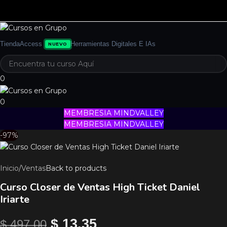
Tienda
Access
Herramientas Digitales E IAs
NUEVO
0
0
MEMBRESIA MINDVALLEY
MEMBRESIA MINDVALLEY
-97%
Inicio
/
Ventas
Back to products
Curso Closer de Ventas High Ticket Daniel
Iriarte
$
13.35
$
497.00