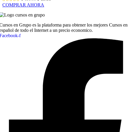
precio
precio
COMPRAR AHORA
original
actual
era:
es:
$ 630.00.
$ 13.35.
Cursos en Grupo es la plataforma para obtener los mejores Cursos en
español de todo el Internet a un precio economico.
Facebook-f