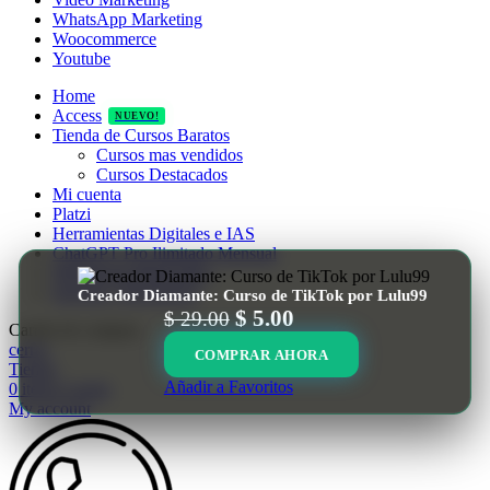
WhatsApp Marketing
Woocommerce
Youtube
Home
Access
NUEVO!
Tienda de Cursos Baratos
Cursos mas vendidos
Cursos Destacados
Mi cuenta
Platzi
Herramientas Digitales e IAS
ChatGPT Pro Ilimitado Mensual
Membresia Mindvalley
Ingresar / Registrarse
Creador Diamante: Curso de TikTok por Lulu99
El
El
$
5.00
$
29.00
Carrito de compras
precio
precio
cerrar
COMPRAR AHORA
original
actual
Tienda
Añadir a Favoritos
0
items
Carrito
era:
es:
My account
$ 29.00.
$ 5.00.