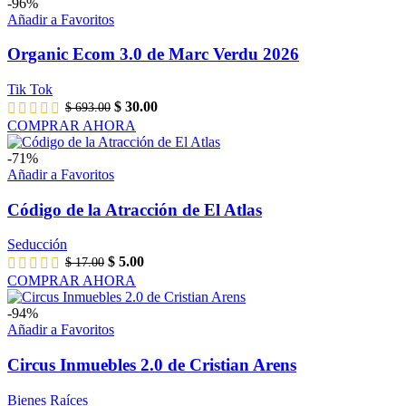
-96%
Añadir a Favoritos
Organic Ecom 3.0 de Marc Verdu 2026
Tik Tok
El
El
$
30.00
$
693.00
precio
precio
COMPRAR AHORA
original
actual
era:
es:
-71%
$ 693.00.
$ 30.00.
Añadir a Favoritos
Código de la Atracción de El Atlas
Seducción
El
El
$
5.00
$
17.00
precio
precio
COMPRAR AHORA
original
actual
era:
es:
-94%
$ 17.00.
$ 5.00.
Añadir a Favoritos
Circus Inmuebles 2.0 de Cristian Arens
Bienes Raíces