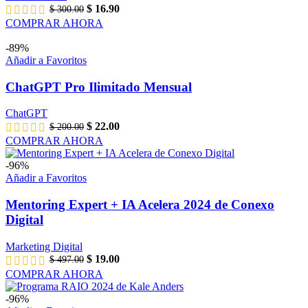
El
El
$
16.90
$
300.00
precio
precio
COMPRAR AHORA
original
actual
era:
es:
-89%
$ 300.00.
$ 16.90.
Añadir a Favoritos
ChatGPT Pro Ilimitado Mensual
ChatGPT
El
El
$
22.00
$
200.00
precio
precio
COMPRAR AHORA
original
actual
era:
es:
-96%
$ 200.00.
$ 22.00.
Añadir a Favoritos
Mentoring Expert + IA Acelera 2024 de Conexo
Digital
Marketing Digital
El
El
$
19.00
$
497.00
precio
precio
COMPRAR AHORA
original
actual
era:
es:
-96%
$ 497.00.
$ 19.00.