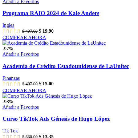
Añadir a Favoritos
Programa RAIO 2024 de Kale Anders
Ingles
El
El
$
19.90
$
497.00
precio
precio
COMPRAR AHORA
original
actual
era:
es:
-97%
$ 497.00.
$ 19.90.
Añadir a Favoritos
Academia de Crédito Estadounidense de LaUnitec
Finanzas
El
El
$
15.00
$
497.00
precio
precio
COMPRAR AHORA
original
actual
era:
es:
-98%
$ 497.00.
$ 15.00.
Añadir a Favoritos
Curso TikTok Ads Génesis de Hugo López
Tik Tok
El
El
$
13.35
$
630.00