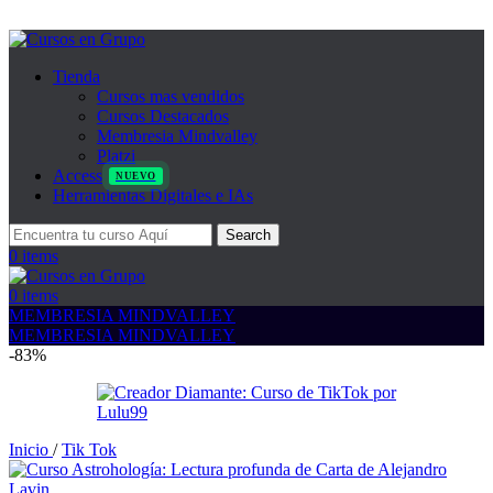
Tienda
Cursos mas vendidos
Cursos Destacados
Membresia Mindvalley
Platzi
Access
NUEVO
Herramientas Digitales e IAs
Search
0
items
0
items
MEMBRESIA MINDVALLEY
MEMBRESIA MINDVALLEY
-83%
Inicio
/
Tik Tok