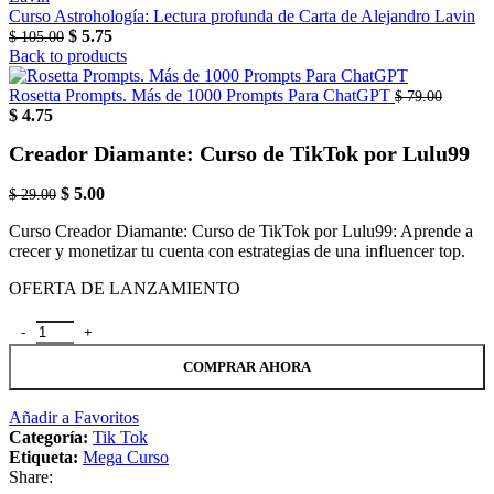
Curso Astrohología: Lectura profunda de Carta de Alejandro Lavin
El
El
$
5.75
$
105.00
precio
precio
Back to products
original
actual
era:
es:
Rosetta Prompts. Más de 1000 Prompts Para ChatGPT
$
79.00
El
El
$ 105.00.
$ 5.75.
$
4.75
precio
precio
Creador Diamante: Curso de TikTok por Lulu99
original
actual
era:
es:
El
El
$ 79.00.
$ 4.75.
$
5.00
$
29.00
precio
precio
Curso Creador Diamante: Curso de TikTok por Lulu99: Aprende a
original
actual
crecer y monetizar tu cuenta con estrategias de una influencer top.
era:
es:
$ 29.00.
$ 5.00.
OFERTA DE LANZAMIENTO
Creador Diamante: Curso de TikTok por Lulu99 cantidad
COMPRAR AHORA
Añadir a Favoritos
Categoría:
Tik Tok
Etiqueta:
Mega Curso
Share: