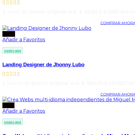
$
49.00
El precio original era: $ 49.00.
$
5.00
El preci
COMPRAR AHOR
-94%
Añadir a Favoritos
DISEÑO WEB
Landing Designer de Jhonny Lubo
$
360.00
El precio original era: $ 360.00.
$
19.90
El pr
COMPRAR AHOR
-93%
Añadir a Favoritos
DISEÑO WEB