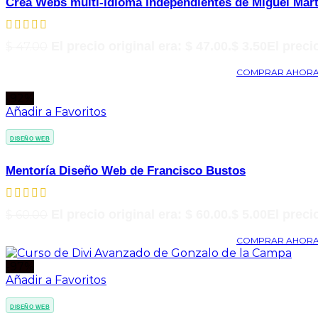
Crea Webs multi-idioma independientes de Miguel Mar
$
47.00
El precio original era: $ 47.00.
$
3.50
El precio
COMPRAR AHOR
-92%
Añadir a Favoritos
DISEÑO WEB
Mentoría Diseño Web de Francisco Bustos
$
60.00
El precio original era: $ 60.00.
$
5.00
El precio
COMPRAR AHOR
-97%
Añadir a Favoritos
DISEÑO WEB