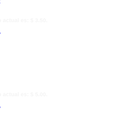
t
 actual es: $ 3.50.
A
 actual es: $ 5.00.
A