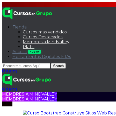
Tienda
Cursos mas vendidos
Cursos Destacados
Membresia Mindvalley
Platzi
Access
NUEVO
Herramientas Digitales E IAs
Search
0
items
0
items
MEMBRESIA MINDVALLEY
MEMBRESIA MINDVALLEY
-86%