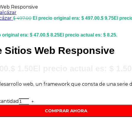
 Web Responsive
cázar
$
497.00
El precio original era: $ 497.00.
$
9.75
El preci
 original era: $ 47.00.
$
8.25
El precio actual es: $ 8.25.
e Sitios Web Responsive
00.
$
1.50
El precio actual es: $ 1.50
 desarrollo web, un framework que consta de una serie 
cantidad
COMPRAR AHORA