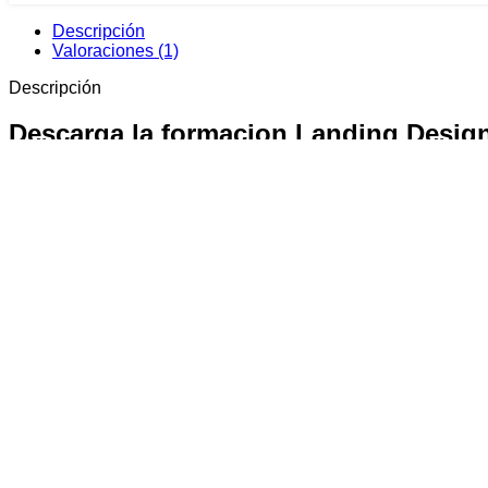
Descripción
Valoraciones (1)
Descripción
Descarga la formacion Landing Desig
Accede ahora a la
Formación Landing Designer
de
Jhonny
herramientas como
Photoshop
,
Figma
y
Elementor
.