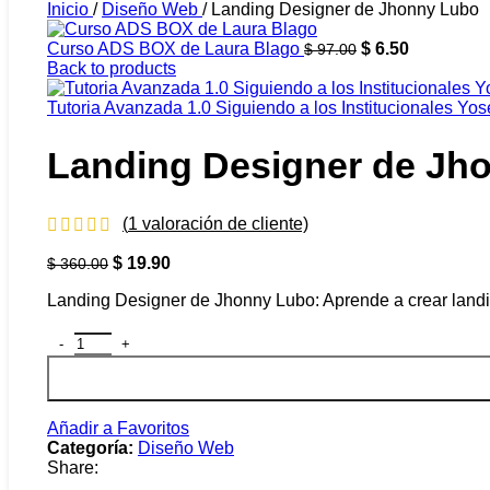
Inicio
/
Diseño Web
/
Landing Designer de Jhonny Lubo
Curso ADS BOX de Laura Blago
$
6.50
$
97.00
Back to products
Tutoria Avanzada 1.0 Siguiendo a los Institucionales Y
Landing Designer de Jh
(
1
valoración de cliente)
$
19.90
$
360.00
Landing Designer de Jhonny Lubo: Aprende a crear land
Añadir a Favoritos
Categoría:
Diseño Web
Share: