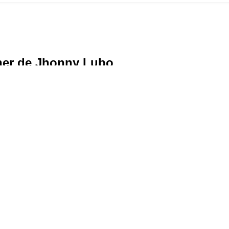
ner de Jhonny Lubo
 Lubo
, donde aprenderás desde cero hasta crear diseños compl