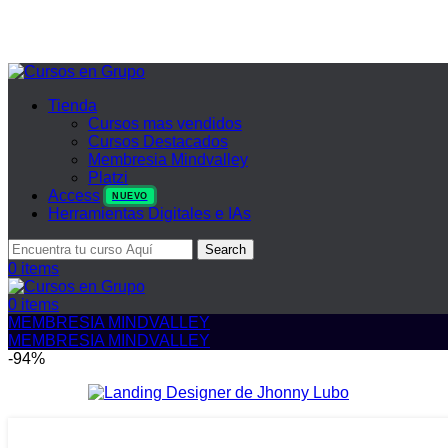
Tienda
Cursos mas vendidos
Cursos Destacados
Membresia Mindvalley
Platzi
Access
NUEVO
Herramientas Digitales e IAs
Search
0
items
0
items
MEMBRESIA MINDVALLEY
MEMBRESIA MINDVALLEY
-94%