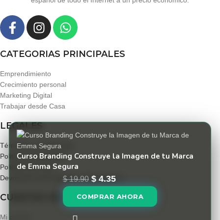
español de todo el Internet a un precio economico.
CATEGORIAS PRINCIPALES
Emprendimiento
Crecimiento personal
Marketing Digital
Trabajar desde Casa
LEGALES
Términos y condiciones
Curso Branding Construye la Imagen de tu Marca
Politica de privacidad
de Emma Segura
Políticas de envío
$
4.35
Devolución de Productos y Reembolsos
$
19.90
CUENTAS DE USUARIO
COMPRAR AHORA
Mi cuenta