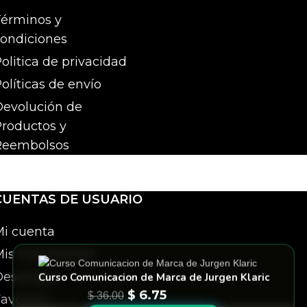
érminos y
ondiciones
olitica de privacidad
olíticas de envío
evolución de
roductos y
Reembolsos
CUENTAS DE USUARIO
i cuenta
Mis membresias
Descargas
Curso Comunicacion de Marca de Jurgen Klaric
$
6.75
$
36.00
avoritos