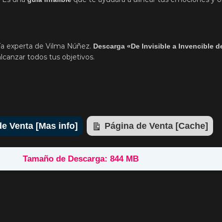
ía experta de Vilma Núñez.
Descarga «De Invisible a Invencible 
lcanzar todos tus objetivos.
e Venta [Mas info]
Página de Venta [Cache]
Tamaño de Descarga: 844 MB