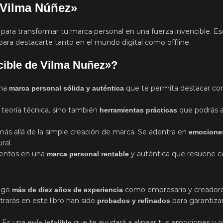
e Vilma Núñez»
s para transformar tu marca personal en una fuerza invencible. Es
a para destacarte tanto en el mundo digital como offline.
cible de Vilma Nuñez»?
una
que te permita destacar com
marca personal sólida y auténtica
e teoría técnica, sino también
que podrás a
herramientas prácticas
 más allá de la simple creación de marca. Se adentra en
emociones
ral.
lentos en una
y auténtica que resuene co
marca personal rentable
igo
como empresaria y creadora 
más de diez años de experiencia
rarás en este libro han sido
para garantizar
probados y refinados
. Es una
que te ayudará a alinear tus emociones y o
guía infalible