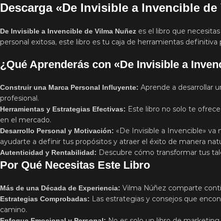
Descarga «De Invisible a Invencible d
es el libro que necesita
De Invisible a Invencible de Vilma Nuñez
personal exitosa, este libro es tu caja de herramientas definitiv
¿Qué Aprenderás con «De Invisible a Inven
Aprende a desarrollar 
Construir una Marca Personal Influyente:
profesional.
Este libro no solo te ofrec
Herramientas y Estrategias Efectivas:
en el mercado.
«De Invisible a Invencible» va
Desarrollo Personal y Motivación:
ayudarte a definir tus propósitos y atraer el éxito de manera natu
Descubre cómo transformar tus ta
Autenticidad y Rentabilidad:
Por Qué Necesitas Este Libro
Vilma Núñez comparte cont
Más de una Década de Experiencia:
Las estrategias y consejos que encont
Estrategias Comprobadas:
camino.
No es solo un libro de marketing
Enfoque Emocional y Personal: