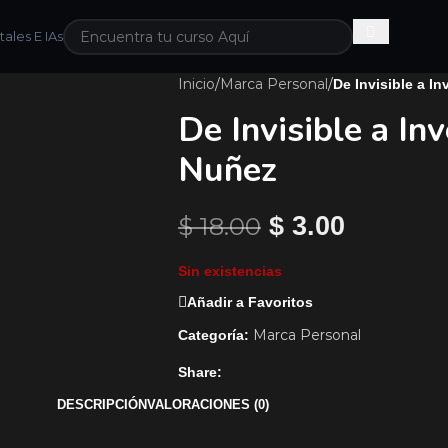
ales E IAs
Inicio
/
Marca Personal
/
De Invisible a I
De Invisible a In
Nuñez
$
18.00
$
3.00
Sin existencias
Añadir a Favoritos
Marca Personal
Categoría:
Share:
DESCRIPCIÓN
VALORACIONES (0)