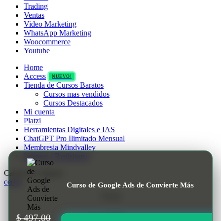
Trading
Ventas
Video Marketing
WhatsApp Marketing
Woocommerce
Youtube
Home
Access
NUEVO!
Tienda de Cursos Baratos
Cursos mas vendidos
Cursos Destacados
Mi cuenta
Platzi
Herramientas Digitales e IAS
ChatGPT Pro Ilimitado Mensual
Membresia Mindvalley
Ingresar / Registrarse
Carrito de compras
cerrar
Curso de Google Ads de Convierte Más
Tienda
Carrito
$
497.00