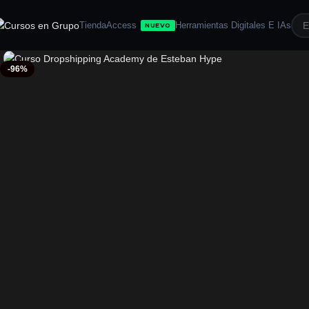
Tienda
Access
Herramientas Digitales E IAs
NUEVO
-96%