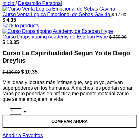
Inicio
/
Desarrollo Personal
Curso Venta Logica Emocional de Sebas Gaviria
$
17.00
El
El
$
4.35
precio
precio
Back to products
original
actual
era:
es:
Curso Dropshipping Academy de Esteban Hype
$
350.00
$ 17.00.
El
$ 4.35.
El
$
13.35
precio
precio
Curso La Espiritualidad Segun Yo de Diego
original
actual
era:
es:
Dreyfus
$ 350.00.
$ 13.35.
El
El
$
10.35
$
120.00
precio
precio
Mis ideas y locuras más íntimas que, según yo, activan
original
actual
superpoderes en los humanos. A muchos les podrían sonar
era:
es:
raras pero ponerlas en práctica me permite materializar lo
$ 120.00.
$ 10.35.
que se me antoje en la vida
Curso La Espiritualidad Segun Yo de Diego Dreyfus cantidad
COMPRAR AHORA
Añadir a Favoritos