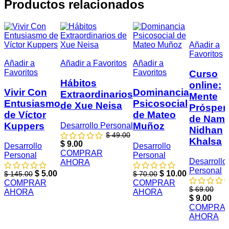
Productos relacionados
-87%
Añadir a
Favoritos
-97%
-82%
-86%
Añadir a
Añadir a Favoritos
Añadir a
Favoritos
Favoritos
Curso
Hábitos
online:
Vivir Con
Dominancia
Extraordinarios
Mente
Entusiasmo
Psicosocial
de Xue Neisa
Prósper
de Víctor
de Mateo
de Nam
Kuppers
Muñoz
Desarrollo Personal
Nidhan
$
49.00
Khalsa
El
El
$
9.00
Desarrollo
Desarrollo
precio
precio
COMPRAR
Personal
Personal
Desarrollo
original
actual
AHORA
Personal
era:
es:
El
El
El
El
$
5.00
$
10.00
$
145.00
$
70.00
$ 49.00.
$ 9.00.
precio
precio
precio
precio
COMPRAR
COMPRAR
$
69.00
original
actual
original
actual
AHORA
AHORA
El
El
$
9.00
era:
es:
era:
es:
precio
prec
COMPRA
$ 145.00.
$ 5.00.
$ 70.00.
$ 10.00.
original
actu
AHORA
era:
es: