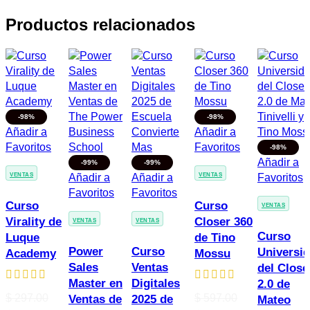
Productos relacionados
-98%
-98%
Añadir a
Añadir a
Favoritos
Favoritos
-98%
Añadir a
-99%
-99%
VENTAS
Añadir a
Añadir a
VENTAS
Favoritos
Favoritos
Favoritos
Curso
Curso
VENTAS
Virality de
Closer 360
VENTAS
VENTAS
Curso
Luque
de Tino
Power
Curso
Universi
Academy
Mossu
Sales
Ventas
del Close
Master en
Digitales
2.0 de
$
297.00
$
597.00
Ventas de
2025 de
Mateo