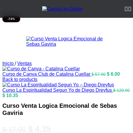
-74%
Inicio
/
Ventas
El
El
Curso de Canva Club de Catalina Cuellar
$
6.00
$
57.00
precio
preci
Back to products
original
actua
era:
es:
Curso La Espiritualidad Segun Yo de Diego Dreyfus
$
120.00
El
El
$ 57.00.
$ 6.00
$
10.35
precio
precio
Curso Venta Logica Emocional de Sebas
original
actual
era:
es:
Gaviria
$ 120.00.
$ 10.35.
El
El
$
4.35
$
17.00