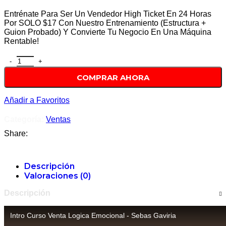
precio
precio
Entrénate Para Ser Un Vendedor High Ticket En 24 Horas
original
actual
Por SOLO $17 Con Nuestro Entrenamiento (Estructura +
Guion Probado) Y Convierte Tu Negocio En Una Máquina
era:
es:
Rentable!
$ 17.00.
$ 4.35.
Curso Venta Logica Emocional de Sebas Gaviria cantidad
COMPRAR AHORA
Añadir a Favoritos
Categoría:
Ventas
Share:
Descripción
Valoraciones (0)
Descripción