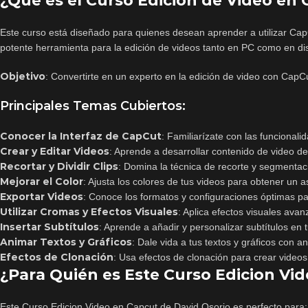
¿Qué es el Curso
Edición de Video en
Este curso está diseñado para quienes desean aprender a utilizar CapCu
potente herramienta para la edición de videos tanto en PC como en disp
Objetivo
: Convertirte en un experto en la edición de video con CapC
Principales Temas Cubiertos:
Conocer la Interfaz de CapCut
: Familiarízate con las funcional
Crear y Editar Videos
: Aprende a desarrollar contenido de video desd
Recortar y Dividir Clips
: Domina la técnica de recorte y segmentac
Mejorar el Color
: Ajusta los colores de tus videos para obtener un a
Exportar Videos
: Conoce los formatos y configuraciones óptimas pa
Utilizar Cromas y Efectos Visuales
: Aplica efectos visuales avan
Insertar Subtítulos
: Aprende a añadir y personalizar subtítulos en 
Animar Textos y Gráficos
: Dale vida a tus textos y gráficos con a
Efectos de Clonación
: Usa efectos de clonación para crear videos
¿Para Quién es Este Curso Edicion Vi
Este Curso Edicion Video en Capcut de David Osorio es perfecto para: