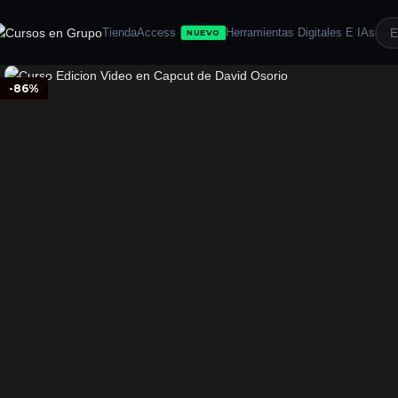
Tienda
Access
Herramientas Digitales E IAs
NUEVO
-86%