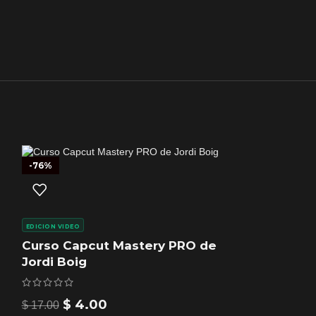
-76%
EDICION VIDEO
Curso Capcut Mastery PRO de
Jordi Boig
-75%
$
4.00
$
17.00