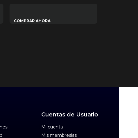
EDICION VIDEO
COMPRAR AHORA
Crea Videos
con tu Ipho
$
5.0
$
20.00
COMPRAR AH
Cuentas de Usuario
ones
Mi cuenta
ad
Mis membresias