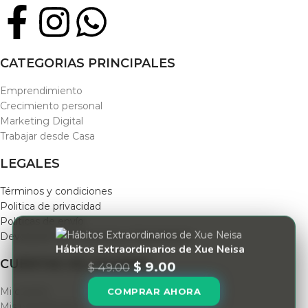
CATEGORIAS PRINCIPALES
Emprendimiento
Crecimiento personal
Marketing Digital
Trabajar desde Casa
LEGALES
Términos y condiciones
Politica de privacidad
Políticas de envío
Devolución de Productos y Reembolsos
Hábitos Extraordinarios de Xue Neisa
CUENTAS DE USUARIO
$
9.00
$
49.00
COMPRAR AHORA
Mi cuenta
Mis membresias