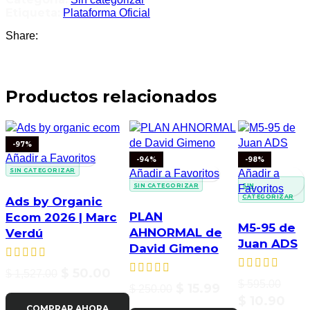
Etiqueta:
Plataforma Oficial
Share:
Productos relacionados
-97%
Añadir a Favoritos
-94%
-98%
SIN CATEGORIZAR
Añadir a Favoritos
Añadir a
SIN CATEGORIZAR
SIN
Favoritos
CATEGORIZAR
Ads by Organic
PLAN
Ecom 2026 | Marc
M5-95 de
AHNORMAL de
Verdú
Juan ADS
David Gimeno
$
50.00
$
1,527.00
$
595.00
$
15.99
$
250.00
$
10.90
COMPRAR AHORA