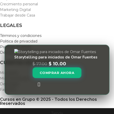
Crecimiento personal
Marketing Digital
Trabajar desde Casa
LEGALES
Términos y condiciones
Politica de privacidad
Políticas de envío
Devolución de Productos y Reembolsos
Storytelling para iniciados de Omar Fuentes
CUENTAS DE USUARIO
$
10.00
$
77.00
COMPRAR AHORA
Mi cuenta
Mis membresias
Descargas
Favoritos
Cursos en Grupo © 2025 - Todos los Derechos
Reservados
Tienda