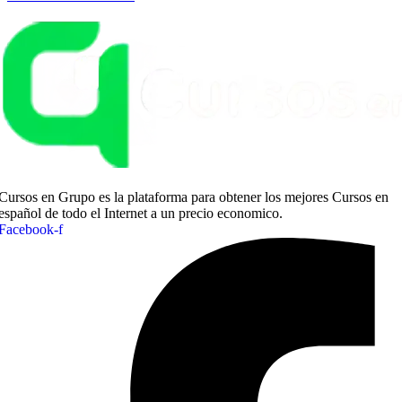
original
actual
era:
es:
$ 630.00.
$ 13.35.
Cursos en Grupo es la plataforma para obtener los mejores Cursos en
español de todo el Internet a un precio economico.
Facebook-f