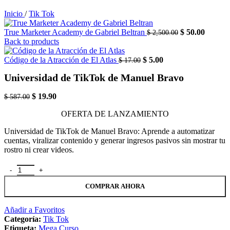
Inicio
/
Tik Tok
El
El
True Marketer Academy de Gabriel Beltran
$
50.00
$
2,500.00
precio
precio
Back to products
original
actual
El
El
era:
es:
Código de la Atracción de El Atlas
$
5.00
$
17.00
precio
precio
$ 2,500.00.
$ 50.00
Universidad de TikTok de Manuel Bravo
original
actual
era:
es:
El
El
$ 17.00.
$ 5.00.
$
19.90
$
587.00
precio
precio
OFERTA DE LANZAMIENTO
original
actual
era:
es:
Universidad de TikTok de Manuel Bravo: Aprende a automatizar
$ 587.00.
$ 19.90.
cuentas, viralizar contenido y generar ingresos pasivos sin mostrar tu
rostro ni crear videos.
Universidad de TikTok de Manuel Bravo cantidad
COMPRAR AHORA
Añadir a Favoritos
Categoría:
Tik Tok
Etiqueta:
Mega Curso