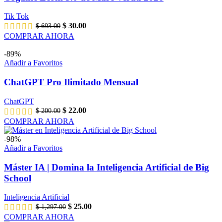
Tik Tok
El
El
$
30.00
$
693.00
precio
precio
COMPRAR AHORA
original
actual
era:
es:
-89%
$ 693.00.
$ 30.00.
Añadir a Favoritos
ChatGPT Pro Ilimitado Mensual
ChatGPT
El
El
$
22.00
$
200.00
precio
precio
COMPRAR AHORA
original
actual
era:
es:
-98%
$ 200.00.
$ 22.00.
Añadir a Favoritos
Máster IA | Domina la Inteligencia Artificial de Big
School
Inteligencia Artificial
El
El
$
25.00
$
1,297.00
precio
precio
COMPRAR AHORA