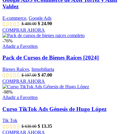
Valdez
E-commerce
,
Google Ads
El
El
$
24.90
$
400.00
precio
precio
COMPRAR AHORA
original
actual
era:
es:
-76%
$ 400.00.
$ 24.90.
Añadir a Favoritos
Pack de Cursos de Bienes Raíces [2024]
Bienes Raíces
,
Inmobiliaria
El
El
$
47.00
$
197.00
precio
precio
COMPRAR AHORA
original
actual
era:
es:
-98%
$ 197.00.
$ 47.00.
Añadir a Favoritos
Curso TikTok Ads Génesis de Hugo López
Tik Tok
El
El
$
13.35
$
630.00
precio
precio
COMPRAR AHORA