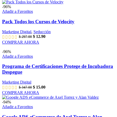
original
actual
era:
es:
-96%
$ 1,297.00.
$ 25.00.
Añadir a Favoritos
Pack Todos los Cursos de Velocity
Marketing Digital
,
Seducción
El
El
$
12.90
$
297.00
precio
precio
COMPRAR AHORA
original
actual
era:
es:
-96%
$ 297.00.
$ 12.90.
Añadir a Favoritos
Programa de Certificaciones Protege de Incubadora
Despegue
Marketing Digital
El
El
$
15.00
$
347.00
precio
precio
COMPRAR AHORA
original
actual
era:
es:
-94%
$ 347.00.
$ 15.00.
Añadir a Favoritos
Google ADS eCommerce de Axel Torrez y Alan