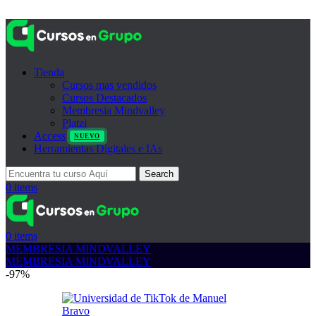
Tienda
Cursos mas vendidos
Cursos Destacados
Membresia Mindvalley
Platzi
Access
NUEVO
Herramientas Digitales e IAs
Search
0
items
0
items
MEMBRESIA MINDVALLEY
MEMBRESIA MINDVALLEY
-97%