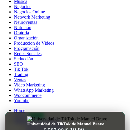
Musica
Negocios
Negocios Online
Network Marketing
Neuroventas
Nutrición
Oratoria
Organización
Produccion de Videos
Programación
Redes Sociales
Seducción
SEO
Tik Tok
Trading
Ventas
Video Marketing
WhatsApp Marketing
Woocommerce
Youtube
Home
Access
NUEVO!
Tienda de Cursos Baratos
Universidad de TikTok de Manuel Bravo
Cursos mas vendidos
El
El
$
19.90