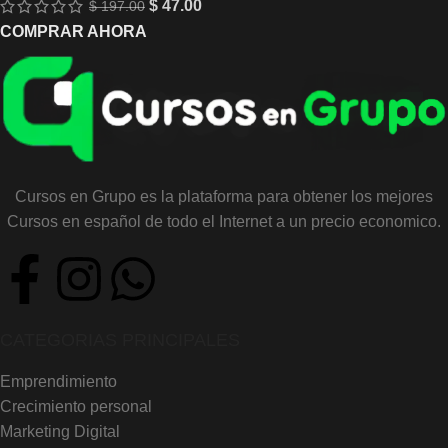
$
47.00
$
197.00
COMPRAR AHORA
Cursos en Grupo es la plataforma para obtener los mejores
Cursos en español de todo el Internet a un precio economico.
CATEGORIAS PRINCIPALES
Emprendimiento
Crecimiento personal
Marketing Digital