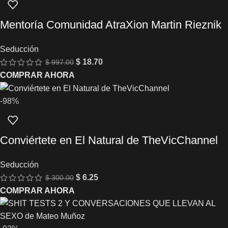
Mentoría Comunidad AtraXion Martin Rieznik
Seducción
$
18.70
$
997.00
COMPRAR AHORA
-98%
Conviértete en El Natural de TheVicChannel
Seducción
$
6.25
$
300.00
COMPRAR AHORA