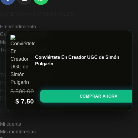
CATEGORIAS PRINCIPALES
Emprendimiento
Crecimiento personal
Marketing Digital
Trabajar desde Casa
Conviértete En Creador UGC de Simón
LEGALES
Pulgarín
Términos y condiciones
Politica de privacidad
$
500.00
Políticas de envío
COMPRAR AHORA
Devolución de Productos y Reembolsos
$
7.50
CUENTAS DE USUARIO
Mi cuenta
Mis membresias